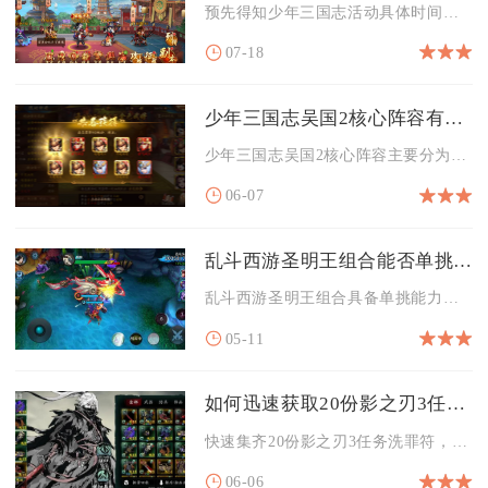
预先得知少年三国志活动具体时间，核心在于紧盯官方公告、吃透周...
07-18
少年三国志吴国2核心阵容有哪些克制
少年三国志吴国2核心阵容主要分为灼烧流（周瑜+陆逊）与爆发收...
06-07
乱斗西游圣明王组合能否单挑敌人
乱斗西游圣明王组合具备单挑能力，但并非适合所有场景的单挑战神...
05-11
如何迅速获取20份影之刃3任务洗罪符
快速集齐20份影之刃3任务洗罪符，核心方式为完成两次落日隘口...
06-06