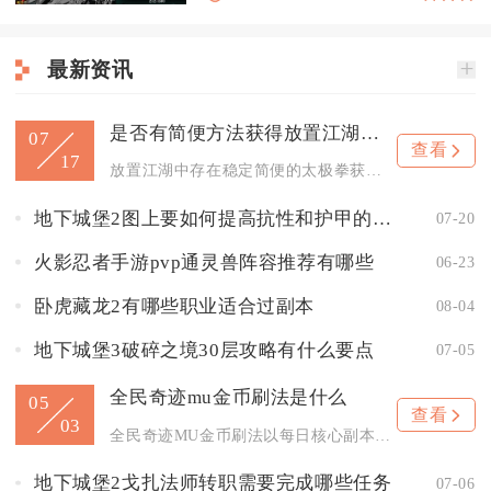
最新资讯
是否有简便方法获得放置江湖太极拳
07
查看
17
放置江湖中存在稳定简便的太极拳获取途径，优先选择拜入武当门派...
地下城堡2图上要如何提高抗性和护甲的效果
07-20
火影忍者手游pvp通灵兽阵容推荐有哪些
06-23
卧虎藏龙2有哪些职业适合过副本
08-04
地下城堡3破碎之境30层攻略有什么要点
07-05
全民奇迹mu金币刷法是什么
05
查看
03
全民奇迹MU金币刷法以每日核心副本为基础，搭配野外定点挂机、...
地下城堡2戈扎法师转职需要完成哪些任务
07-06