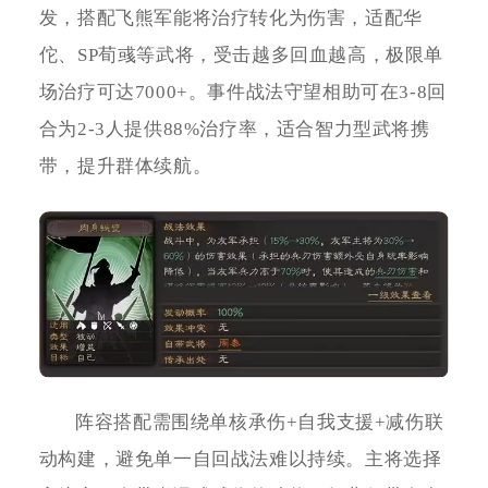
发，搭配飞熊军能将治疗转化为伤害，适配华
佗、SP荀彧等武将，受击越多回血越高，极限单
场治疗可达7000+。事件战法守望相助可在3-8回
合为2-3人提供88%治疗率，适合智力型武将携
带，提升群体续航。
阵容搭配需围绕单核承伤+自我支援+减伤联
动构建，避免单一自回战法难以持续。主将选择