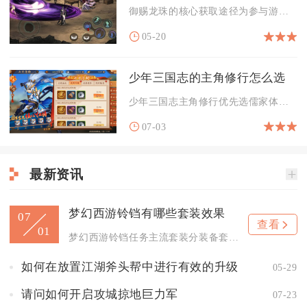
御赐龙珠的核心获取途径为参与游戏内的限时活动玩法，同时可通过...
05-20
少年三国志的主角修行怎么选
少年三国志主角修行优先选儒家体系，辅助点选兵家，属性侧重智谋...
07-03
最新资讯
梦幻西游铃铛有哪些套装效果
07
查看
01
梦幻西游铃铛任务主流套装分装备套装与灵饰套装，核心效果围绕输...
如何在放置江湖斧头帮中进行有效的升级
05-29
请问如何开启攻城掠地巨力军
07-23