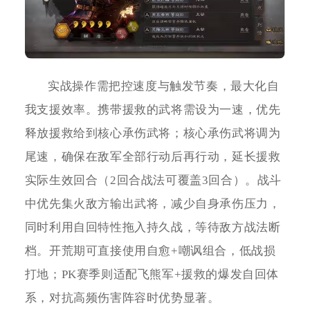
实战操作需把控速度与触发节奏，最大化自
我支援效率。携带援救的武将需设为一速，优先
释放援救给到核心承伤武将；核心承伤武将调为
尾速，确保在敌军全部行动后再行动，延长援救
实际生效回合（2回合战法可覆盖3回合）。战斗
中优先集火敌方输出武将，减少自身承伤压力，
同时利用自回特性拖入持久战，等待敌方战法断
档。开荒期可直接使用自愈+嘲讽组合，低战损
打地；PK赛季则适配飞熊军+援救的爆发自回体
系，对抗高频伤害阵容时优势显著。