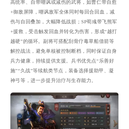
高统率、自带嘲讽或减伤的武将，如曹仁带自愈
+御敌屏障，嘲讽敌军全体同时每回合回血，减
伤与自回叠加，大幅降低战损；SP荀彧带飞熊军
+援救，受击触发回血并转化为伤害，形成“越打
越硬”的循环。副将可搭配刮骨疗毒草船借箭等
解控战法，避免单核被控制断档，同时保证自身
兵力健康，持续提供支援。兵书优先点“乐善好
施”“久战”等续航类节点，装备选择援助甲、凝
神弓等，进一步提升治疗与生存能力。