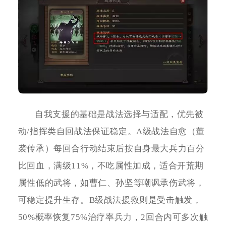
自我支援的基础是战法选择与适配，优先被
动/指挥类自回战法保证稳定。A级战法自愈（董
袭传承）每回合行动结束后按自身最大兵力百分
比回血，满级11%，不吃属性加成，适合开荒期
属性低的武将，如曹仁、孙坚等嘲讽承伤武将，
可稳定提升生存。B级战法援救则是受击触发，
50%概率恢复75%治疗率兵力，2回合内可多次触