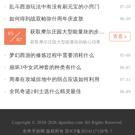
乱斗西游玩法中有没有刷元宝的小窍门
07-28
如何得到战双帕弥什周年庆皮肤
06-30
获取摩尔庄园大型能量块的步骤是什么
05
查看
07
获取摩尔庄园大型能量块的核心结果，在于通过每日活跃任务、地图...
梦幻西游的修炼过程中需要消耗什么
05-08
崩坏3中女武神套的种类有什么
06-05
周泰在攻城掠地中的弱点应该如何利用
07-31
全民奇迹2剑士选什么精灵最佳
06-09
Copyright © 2018-2026 dgmshsy.com All Rights Reserved.
东帝手游网 版权所有
苏ICP备2024117128号-7