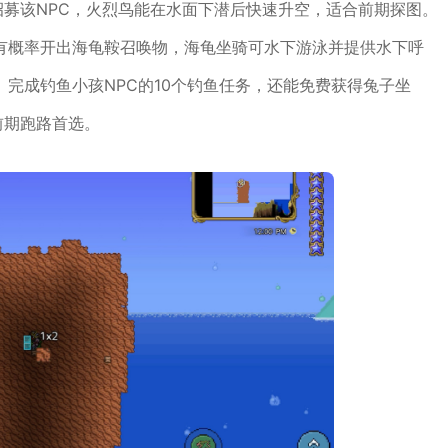
招募该NPC，火烈鸟能在水面下潜后快速升空，适合前期探图。
有概率开出海龟鞍召唤物，海龟坐骑可水下游泳并提供水下呼
完成钓鱼小孩NPC的10个钓鱼任务，还能免费获得兔子坐
前期跑路首选。