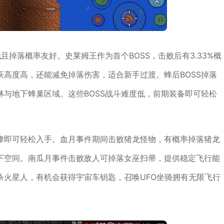
且掉落概率友好。史莱姆王作为首个BOSS，击败后有3.33%概
高度高，还能减免掉落伤害，适合新手过渡。蜂后BOSS掉落
与地下蜂巢区域。这些BOSS战斗难度低，前期装备即可轻松
律即可轻松入手。血月事件期间击败猪龙怪物，有概率掉落猪龙
下空间。南瓜月事件击败敌人可掉落女巫扫帚，提供稳定飞行能
杀火星人，有机会获得宇宙车钥匙，召唤UFO坐骑拥有无限飞行