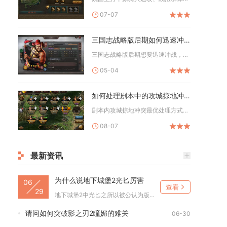
07-07
三国志战略版后期如何迅速冲战
三国志战略版后期想要迅速冲战，核心路径是城建优先拉满军事建筑...
05-04
如何处理剧本中的攻城掠地冲突
剧本内攻城掠地冲突最优处理方式分为外交智取、分层攻坚、控场止...
08-07
最新资讯
为什么说地下城堡2光匕厉害
06
查看
29
地下城堡2中光匕之所以被公认为版本强势核心，核心在于其兼具高...
请问如何突破影之刃2瞳媚的难关
06-30