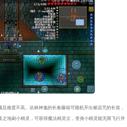
藏且难度不高。丛林神龛的长春藤箱可随机开出被诅咒的长笛，
神圣之地刷小精灵，可获得魔法精灵尘，变身小精灵能无限飞行并