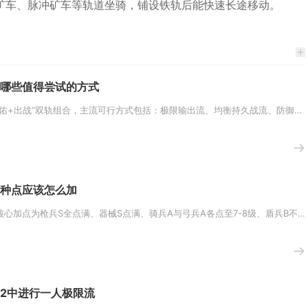
矿车、脉冲矿车等轨道坐骑，铺设铁轨后能快速长途移动。
哪些值得尝试的方式
少年三国志金宠搭配核心为“护佑+出战”双轨组合，主流可行方式包括：极限输出流、均衡持久战流、防御控制流、功能特化流，围绕...
种点应该怎么加
三国志战略版中邓艾的兵种点核心加点为枪兵S全点满、器械S点满、骑兵A与弓兵A各点至7-8级、盾兵B不点，属性加点主智力副...
2中进行一人极限流