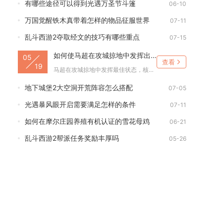
有哪些途径可以得到光遇万圣节斗篷
06-10
万国觉醒铁木真带着怎样的物品征服世界
07-11
乱斗西游2夺取经文的技巧有哪些重点
07-15
如何使马超在攻城掠地中发挥出最佳状态
05
查看
19
马超在攻城掠地中发挥最佳状态，核心在于觉醒突破、专属宝物拉满...
地下城堡2大空洞开荒阵容怎么搭配
07-05
光遇暴风眼开启需要满足怎样的条件
07-11
如何在摩尔庄园养殖有机认证的雪花母鸡
06-21
乱斗西游2帮派任务奖励丰厚吗
05-26