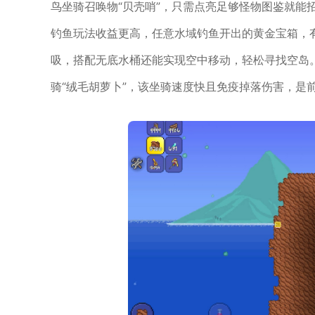
鸟坐骑召唤物“贝壳哨”，只需点亮足够怪物图鉴就能
钓鱼玩法收益更高，任意水域钓鱼开出的黄金宝箱，
吸，搭配无底水桶还能实现空中移动，轻松寻找空岛。
骑“绒毛胡萝卜”，该坐骑速度快且免疫掉落伤害，是