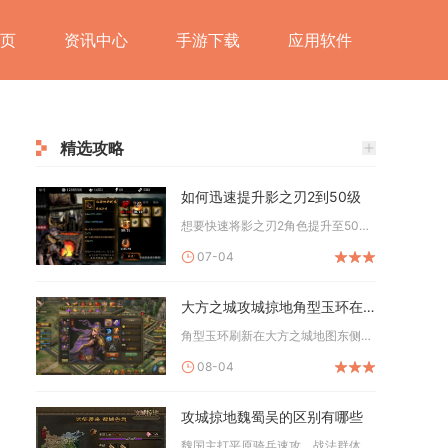
页
资讯中心
手游下载
应用软件
精选攻略
如何迅速提升影之刃2到50级
想要快速将影之刃2角色提升至50级，核心逻辑是最大化体力利用...
07-04
大方之城攻城掠地角型玉环在哪儿
角型玉环刷新在大方之城地图东侧山谷密室宝箱内，抵达位置需要先...
08-04
攻城掠地魏蜀吴的区别有哪些
魏国主打平原骑兵速攻、战法群体压制，蜀国擅长山地持久作战、单...