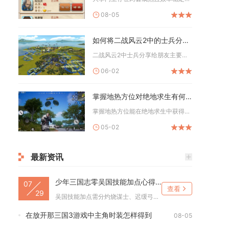
08-05
如何将二战风云2中的士兵分享给朋友
二战风云2中士兵分享给朋友主要依靠军团支援与好友领地驻留两条...
06-02
掌握地热方位对绝地求生有何优势
掌握地热方位能在绝地求生中获得环境生存优势、物资获取优势、战...
05-02
最新资讯
少年三国志零吴国技能加点心得分享
07
查看
29
吴国技能加点需分灼烧谋士、迟缓弓手、前排坦辅三大类差异化分配...
在放开那三国3游戏中主角时装怎样得到
08-05