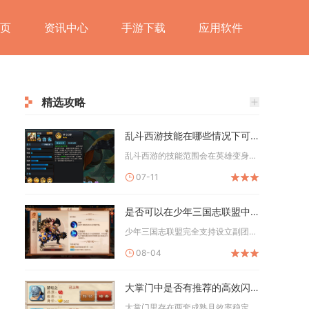
页
资讯中心
手游下载
应用软件
精选攻略
乱斗西游技能在哪些情况下可以扩大
乱斗西游的技能范围会在英雄变身强化、天赋觉醒生效、法宝加持、...
07-11
是否可以在少年三国志联盟中设立副团长一职
少年三国志联盟完全支持设立副团长职位，该官职是联盟体系核心管...
08-04
大掌门中是否有推荐的高效闪避招架
大掌门里存在两套成熟且效率稳定的闪避、招架养成路线，闪避流以...