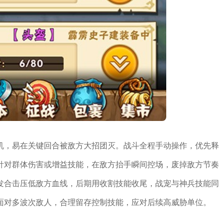
机，易在关键回合被敌方大招团灭。战斗全程手动操作，优先释
针对群体伤害或增益技能，在敌方抬手瞬间控场，废掉敌方节奏
发合击压低敌方血线，后期用收割技能收尾，战宠与神兵技能同
面对多波次敌人，合理留存控制技能，应对后续高威胁单位。