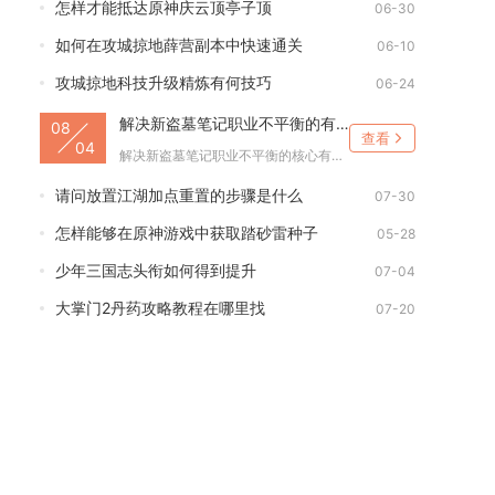
怎样才能抵达原神庆云顶亭子顶
06-30
如何在攻城掠地薛营副本中快速通关
06-10
攻城掠地科技升级精炼有何技巧
06-24
解决新盗墓笔记职业不平衡的有效措施是什么
08
查看
04
解决新盗墓笔记职业不平衡的核心有效措施分为职业流派细分调整、...
请问放置江湖加点重置的步骤是什么
07-30
怎样能够在原神游戏中获取踏砂雷种子
05-28
少年三国志头衔如何得到提升
07-04
大掌门2丹药攻略教程在哪里找
07-20