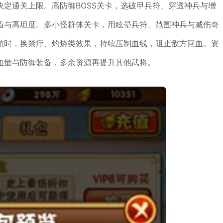
定通关上限。高防御BOSS关卡，选破甲兵符、穿透神兵与增
盾与高坦度。多小怪群体关卡，用眩晕兵符、范围神兵与减伤奇
航时，换禁疗、灼烧类效果，持续压制血线，阻止敌方回血。资
血量与防御装备，多余资源再提升其他武将。