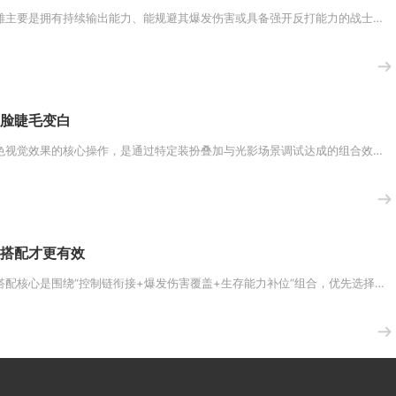
英雄联盟手游中克制潘森的英雄主要是拥有持续输出能力、能规避其爆发伤害或具备强开反打能力的战士与刺客，核心答案为：线上压制...
脸睫毛变白
在光遇中实现黑脸睫毛呈现白色视觉效果的核心操作，是通过特定装扮叠加与光影场景调试达成的组合效果，该效果无需修改游戏底层文...
搭配才更有效
斗罗大陆中昊天锤的高效魂技搭配核心是围绕“控制链衔接+爆发伤害覆盖+生存能力补位”组合，优先选择具备范围压制、硬控衔接与...