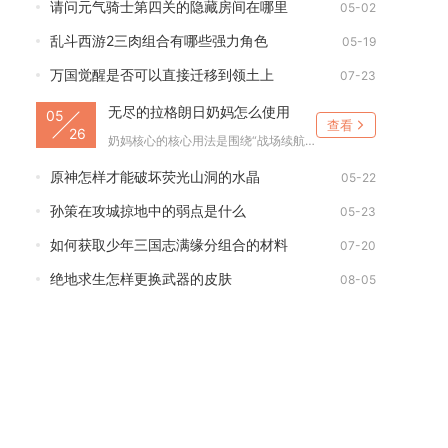
请问元气骑士第四关的隐藏房间在哪里
05-02
乱斗西游2三肉组合有哪些强力角色
05-19
万国觉醒是否可以直接迁移到领土上
07-23
无尽的拉格朗日奶妈怎么使用
05
查看
26
奶妈核心的核心用法是围绕“战场续航+关键单位保护+功能辅助”...
原神怎样才能破坏荧光山洞的水晶
05-22
孙策在攻城掠地中的弱点是什么
05-23
如何获取少年三国志满缘分组合的材料
07-20
绝地求生怎样更换武器的皮肤
08-05