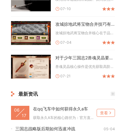
07-10
攻城掠地武将宝物合并技巧有哪些
攻城掠地武将宝物合并核心在于品质优先级、属性继承筛选、武将适...
07-04
对于少年三国志2兽魂灵晶要怎么操作
兽魂灵晶核心操作是优先获取高阶灵晶、合理镶嵌搭配、定向合成升...
07-21
最新资讯
在qq飞车中如何获得永久a车
06
查看
17
获取永久A车的核心路径为：官方直送活动、工坊保底打造、限时抽...
三国志战略版后期如何迅速冲战
05-04