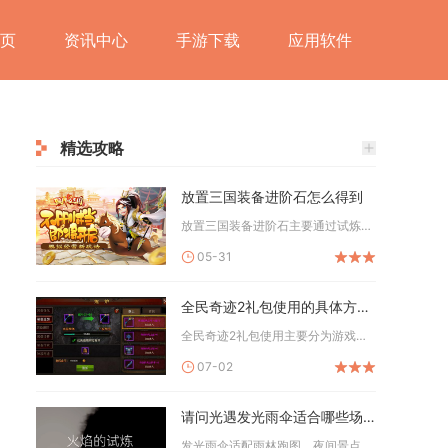
页
资讯中心
手游下载
应用软件
精选攻略
放置三国装备进阶石怎么得到
放置三国装备进阶石主要通过试炼塔（含炼狱塔）、主线挂机与祈福...
05-31
全民奇迹2礼包使用的具体方法有哪些
全民奇迹2礼包使用主要分为游戏内CDKEY兑换、官网礼包中心...
07-02
请问光遇发光雨伞适合哪些场合使用
发光雨伞适配雨林跑图、夜间景点打卡、双人社交互动、暮土避险挂...