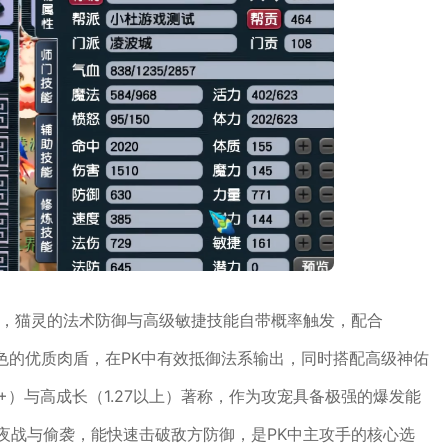
宝，猫灵的法术防御与高级敏捷技能自带概率触发，配合
级角色的优质肉盾，在PK中有效抵御法系输出，同时搭配高级神佑
+）与高成长（1.27以上）著称，作为攻宠具备极强的爆发能
夜战与偷袭，能快速击破敌方防御，是PK中主攻手的核心选