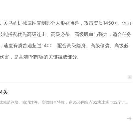
机关鸟的机械属性克制部分人形召唤兽，攻击资质1450+、体力
，技能搭配优先高级连击、高级必杀、高级吸血与强力，适合任务
，速度资质普遍超过1400，配合高级隐身、高级偷袭、高级必
发伤害，是高端PK阵容的关键组成部分。
4关
开心消消乐3474关通关核心是优先清冰块、稳消炸弹、高效组合特效，在35步内集齐62块冰块与32个计时炸弹，同时达成40...