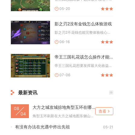
05-20
影之刃2没有金钱怎么体验游戏
影之刃2不花钱也能完整体验核心内容，靠日常积累、玩法深耕与资...
06-16
帝王三国礼花该怎么操作才能达到最佳效果
帝王三国礼花想要发挥最大化收益效果，核心操作逻辑为先积攒足量...
07-06
最新资讯
大方之城攻城掠地角型玉环在哪儿
08
查看
04
角型玉环刷新在大方之城地图东侧山谷密室宝箱内，抵达位置需要先...
有没有办法在光遇中炸出先祖
05-21