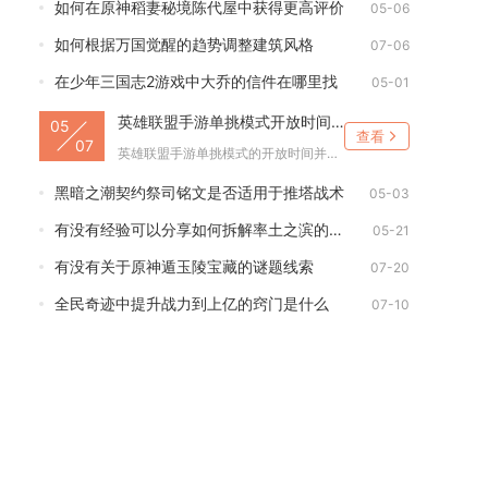
如何在原神稻妻秘境陈代屋中获得更高评价
05-06
如何根据万国觉醒的趋势调整建筑风格
07-06
在少年三国志2游戏中大乔的信件在哪里找
05-01
英雄联盟手游单挑模式开放时间是什么
05
查看
07
英雄联盟手游单挑模式的开放时间并无固定限制，玩家可随时自主开...
黑暗之潮契约祭司铭文是否适用于推塔战术
05-03
有没有经验可以分享如何拆解率土之滨的战法
05-21
有没有关于原神遁玉陵宝藏的谜题线索
07-20
全民奇迹中提升战力到上亿的窍门是什么
07-10