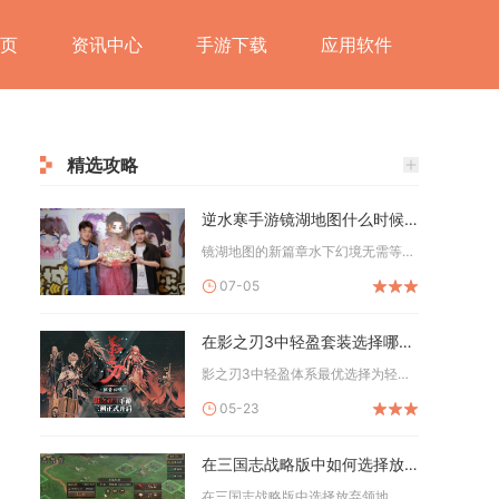
页
资讯中心
手游下载
应用软件
精选攻略
逆水寒手游镜湖地图什么时候开启新篇章
镜湖地图的新篇章水下幻境无需等待限时开启，完成前置任务即可随...
07-05
在影之刃3中轻盈套装选择哪个合适
影之刃3中轻盈体系最优选择为轻羽专属轻盈套装，搭配真龙四件套...
05-23
在三国志战略版中如何选择放弃领地
在三国志战略版中选择放弃领地，核心是优先舍弃低等级、低产出、...