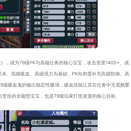
，成为79级PK与高端任务的核心宝宝，攻击资质1400+、成
、必杀、高级吸血、高级强力为基础，PK向则需补充高级防御、高
79级吸血鬼的输出稳定性极强，吸血技能让其在任务中无需频繁
与竞技的全能型宝宝，也是79级玩家打造攻宠的核心目标。