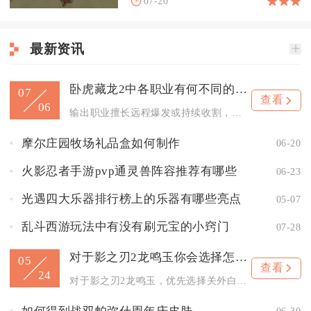
07-20
最新资讯
卧虎藏龙2中各职业有何不同的技能
07
查看
06
输出职业擅长远程爆发或持续收割，坦克职业专注于承伤与控场，辅...
摩尔庄园牧场礼品盒如何制作
06-20
火影忍者手游pvp通灵兽阵容推荐有哪些
06-23
光遇四大乐器排行榜上的乐器有哪些亮点
05-07
乱斗西游玩法中有没有刷元宝的小窍门
07-28
对于影之刃2龙鸣玉你会选择怎样的酒
05
查看
24
对于影之刃2龙鸣玉，优先选择关外白酒，次选玉露酒，特定场景可...