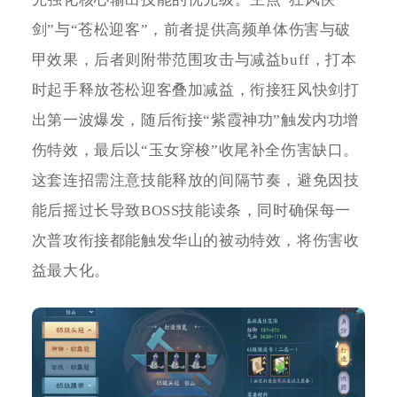
剑”与“苍松迎客”，前者提供高频单体伤害与破
甲效果，后者则附带范围攻击与减益buff，打本
时起手释放苍松迎客叠加减益，衔接狂风快剑打
出第一波爆发，随后衔接“紫霞神功”触发内功增
伤特效，最后以“玉女穿梭”收尾补全伤害缺口。
这套连招需注意技能释放的间隔节奏，避免因技
能后摇过长导致BOSS技能读条，同时确保每一
次普攻衔接都能触发华山的被动特效，将伤害收
益最大化。