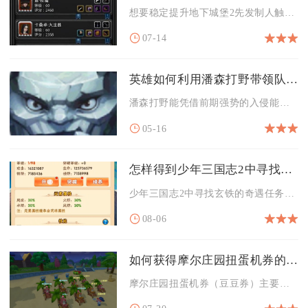
想要稳定提升地下城堡2先发制人触发成功率，核心在于配齐保底先...
07-14
英雄如何利用潘森打野带领队伍赢得比赛
潘森打野能凭借前期强势的入侵能力、稳定的点控支援与中后期半肉...
05-16
怎样得到少年三国志2中寻找玄铁的奇遇任务
少年三国志2中寻找玄铁的奇遇任务固定出自刘备列传的绝世好剑奇...
08-06
如何获得摩尔庄园扭蛋机券的详细步骤是什么
摩尔庄园扭蛋机券（豆豆券）主要通过每日免费扭蛋、豆豆币抽取、...