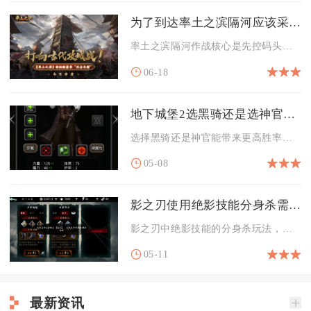
为了到达率土之滨隔河应该采取何种行动
率土之滨隔河作战核心是先控码头、建飞桥或用水军破局，再以器械...
06-18
地下城堡2选黑骑还是选神官对战胜率更高
选择黑骑还是神官能带来更高胜率，核心结论是：针对主流PVE副...
05-08
影之刃使用绝影技能分身杀需要哪些前提条件
影之刃中绝影技能的分身杀玩法，核心前提在于绝影职业的内力机制...
05-11
最新资讯