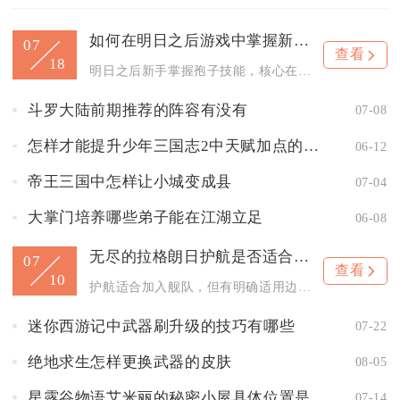
如何在明日之后游戏中掌握新手孢子技能
07
查看
18
明日之后新手掌握孢子技能，核心在于先解锁半感染者身份、吃透孢...
斗罗大陆前期推荐的阵容有没有
07-08
怎样才能提升少年三国志2中天赋加点的效果
06-12
帝王三国中怎样让小城变成县
07-04
大掌门培养哪些弟子能在江湖立足
06-08
无尽的拉格朗日护航是否适合加入该舰队
07
查看
10
护航适合加入舰队，但有明确适用边界：更适合大规模团战、单摸渗...
迷你西游记中武器刷升级的技巧有哪些
07-22
绝地求生怎样更换武器的皮肤
08-05
星露谷物语艾米丽的秘密小屋具体位置是哪里
07-14