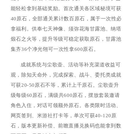
能轻松拿到基础奖励。首次通关各区域秘境可获
40原石，全部通关累计数百原石，属于一次性必
拿福利。供奉七天神像、须弥花海甘露池、纳塔
煅石之火等，提升等级可稳定获取原石，甘露池
集齐36个净光翎可一次性拿600原石。
成就系统与尘歌壶、活动等补充渠道收益可
观，除知天命外，完成探索、战斗、委托类成就
可获20-50原石不等，累计上千原石。尘歌壶升
级每级60原石，满级共600原石，摆放套装邀请
角色入住，对话可领额外原石。各类限时活动、
网页签到、米游社打卡等，单次可获40-120原
石，版本更新补偿、前瞻直播兑换码也能拿到数